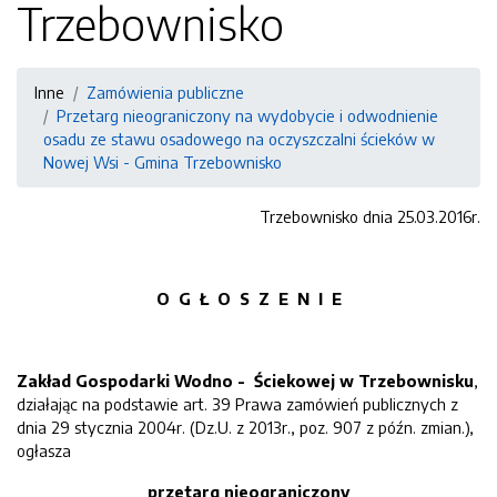
Trzebownisko
Inne
Zamówienia publiczne
Przetarg nieograniczony na wydobycie i odwodnienie
osadu ze stawu osadowego na oczyszczalni ścieków w
Nowej Wsi - Gmina Trzebownisko
Trzebownisko dnia 25.03.2016r.
O G Ł O S Z E N I E
Zakład Gospodarki Wodno - Ściekowej w Trzebownisku
,
działając na podstawie art. 39 Prawa zamówień publicznych z
dnia 29 stycznia 2004r. (Dz.U. z 2013r., poz. 907 z późn. zmian.),
ogłasza
przetarg nieograniczony