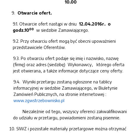
10.00
Otwarcie ofert.
9.1. Otwarcie ofert nastąpi w dniu
12.04.2016r. o
00
godz.10
w siedzibie Zamawiającego.
9.2. Przy otwarciu ofert mogą być obecni upoważnieni
przedstawiciele Oferentów.
9.3. Po otwarciu ofert podaje się imię i nazwisko, nazwę
(firmę) oraz adres (siedzibę) Wykonawcy, którego oferta
jest otwierana, a także informacje dotyczące ceny oferty.
9.4. Wyniki przetargu zostaną ogłoszone na tablicy
informacyjnej w siedzibie Zamawiającego, w Biuletynie
Zamówień Publicznych, na stronie internetowej :
www.zgwstrzebownisko.pl
Niezależnie od tego, wszyscy oferenci zakwalifikowani
do udziału w przetargu, powiadomieni zostaną pisemnie.
SIWZ i pozostałe materiały przetargowe można otrzymać