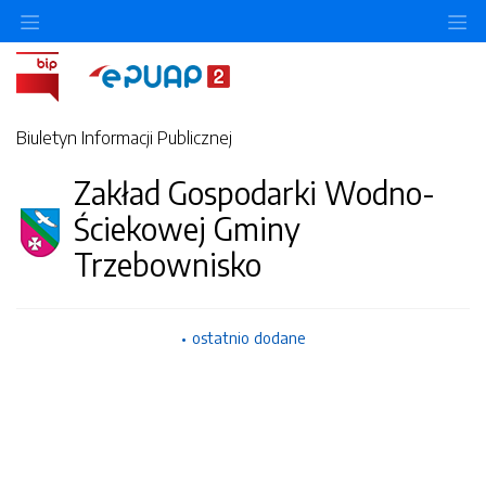
Ukryj/pokaż menu przedmiotowe
Uk
Biuletyn Informacji Publicznej
Zakład Gospodarki Wodno-
Ściekowej Gminy
Trzebownisko
ostatnio dodane