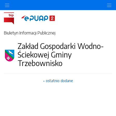
Ukryj/pokaż menu przedmiotowe
Uk
Biuletyn Informacji Publicznej
Zakład Gospodarki Wodno-
Ściekowej Gminy
Trzebownisko
ostatnio dodane