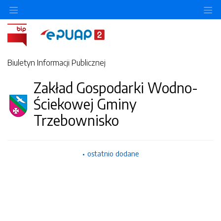
Ukryj/pokaż menu przedmiotowe
Uk
Biuletyn Informacji Publicznej
Zakład Gospodarki Wodno-
Ściekowej Gminy
Trzebownisko
ostatnio dodane