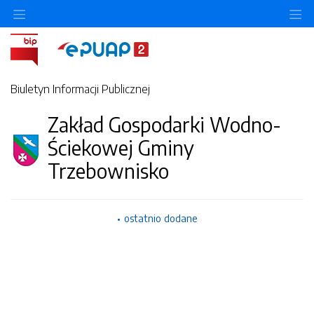
Ukryj/pokaż menu przedmiotowe
Uk
Biuletyn Informacji Publicznej
Zakład Gospodarki Wodno-
Ściekowej Gminy
Trzebownisko
ostatnio dodane