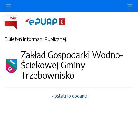
Ukryj/pokaż menu przedmiotowe
Uk
Biuletyn Informacji Publicznej
Zakład Gospodarki Wodno-
Ściekowej Gminy
Trzebownisko
ostatnio dodane